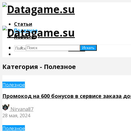
Статьи
Полезное
Новости
Искать
Искать
Категория - Полезное
Полезное
Промокод на 600 бонусов в сервисе заказа д
Nirvana87
28 мая, 2024
Полезное