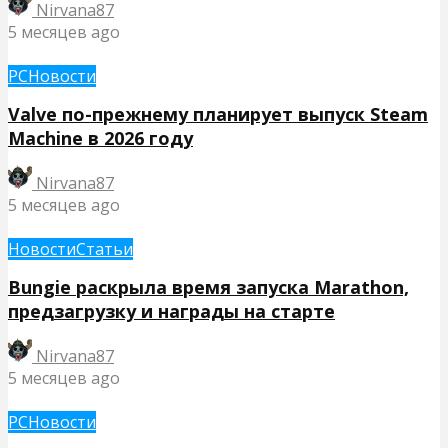
Nirvana87
5 месяцев ago
PC
Новости
Valve по-прежнему планирует выпуск Steam
Machine в 2026 году
Nirvana87
5 месяцев ago
Новости
Статьи
Bungie раскрыла время запуска Marathon,
предзагрузку и награды на старте
Nirvana87
5 месяцев ago
PC
Новости