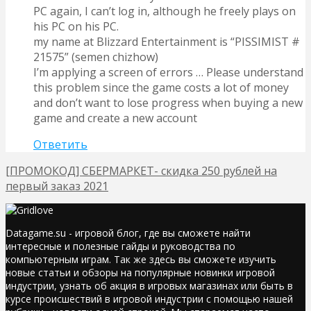
PC again, I can’t log in, although he freely plays on
his PC on his PC.
my name at Blizzard Entertainment is “PISSIMIST #
21575” (semen chizhow)
I’m applying a screen of errors … Please understand
this problem since the game costs a lot of money
and don’t want to lose progress when buying a new
game and create a new account
Ответить
[ПРОМОКОД] СБЕРМАРКЕТ- скидка 250 рублей на
первый заказ 2021
Datagame.su - игровой блог, где вы сможете найти
интересные и полезные гайды и руководства по
компьютерным играм. Так же здесь вы сможете изучить
новые статьи и обзоры на популярные новинки игровой
индустрии, узнать об акция в игровых магазинах или быть в
курсе происшествий в игровой индустрии с помощью нашей