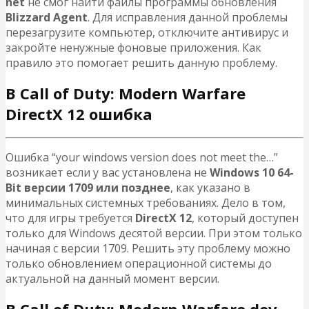
net
не смог найти файлы программы обновления
Blizzard Agent
. Для исправления данной проблемы
перезагрузите компьютер, отключите антивирус и
закройте ненужные фоновые приложения. Как
правило это помогает решить данную проблему.
B Call of Duty: Modern Warfare
DirectX 12 ошибка
Ошибка “your windows version does not meet the…”
возникает если у вас установлена не
Windows 10 64-
Bit версии 1709 или позднее
, как указано в
минимальных системных требованиях. Дело в том,
что для игры требуется
DirectX 12
, который доступен
только для Windows десятой версии. При этом только
начиная с версии 1709. Решить эту проблему можно
только обновлением операционной системы до
актуальной на данный момент версии.
B Call of Duty: Modern Warfare dev